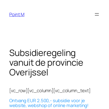
Ga
naar
Point M
de
inhoud
Subsidieregeling
vanuit de provincie
Overijssel
[vc_row][vc_column][vc_column_text]
Ontvang EUR 2.500,- subsidie voor je
website, webshop of online marketing!